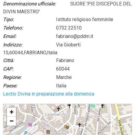
Denominazione ufficiale:
SUORE 'PIE DISCEPOLE DEL
DIVIN MAESTRO'
Tipo:
Istituto religioso femminile
Telefono:
0732 22510
Email:
fabriano@pddm.it
Indirizzo:
Via Gioberti
15,60044,FABRIANO,Italia
Città:
Fabriano
CAP:
60044
Regione:
Marche
Paese:
Italia
Lectio Divina in preparazione alla domenica
SUORE 'PIE DISCEPOLE DEL DIVIN MAESTRO'
+
−