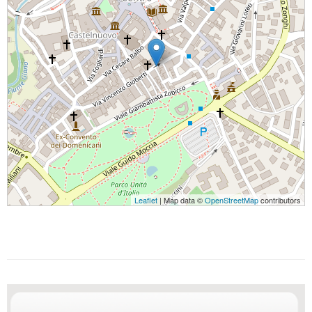
Leaflet
| Map data ©
OpenStreetMap
contributors