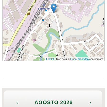
Leaflet
| Map data ©
OpenStreetMap
contributors
‹
AGOSTO 2026
›