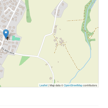
Leaflet
| Map data ©
OpenStreetMap
contributors