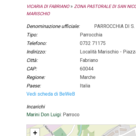
»
VICARIA DI FABRIANO
ZONA PASTORALE DI SAN NIC
MARISCHIO
Denominazione ufficiale:
PARROCCHIA DI S.
Tipo:
Parrocchia
Telefono:
0732 71175
Indirizzo:
Località Marischio - Piazz
Città:
Fabriano
CAP:
60044
Regione:
Marche
Paese:
Italia
Vedi scheda di BeWeB
Incarichi
Marini Don Luigi
: Parroco
PARROCCHIA DI S. SEBASTIANO MARTIRE IN MARISCHIO
+