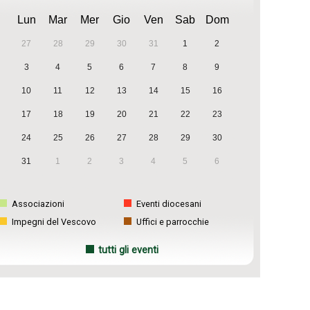
Lun
Mar
Mer
Gio
Ven
Sab
Dom
27
28
29
30
31
1
2
3
4
5
6
7
8
9
10
11
12
13
14
15
16
17
18
19
20
21
22
23
24
25
26
27
28
29
30
31
1
2
3
4
5
6
Associazioni
Eventi diocesani
Impegni del Vescovo
Uffici e parrocchie
tutti gli eventi