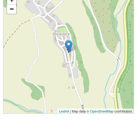
−
Leaflet
| Map data ©
OpenStreetMap
contributors