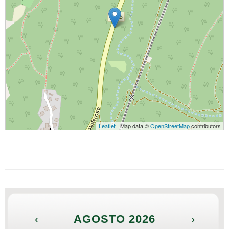
Leaflet
| Map data ©
OpenStreetMap
contributors
‹
AGOSTO 2026
›