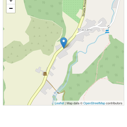
−
Leaflet
| Map data ©
OpenStreetMap
contributors