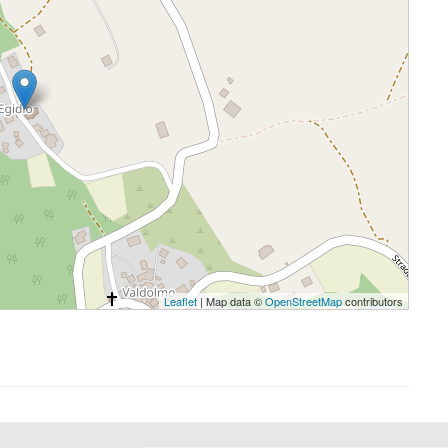
Leaflet
| Map data ©
OpenStreetMap
contributors