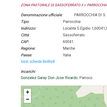
»
ZONA PASTORALE DI SASSOFERRATO II
PARROCCHIA 
Denominazione ufficiale:
PARROCCHIA DI S. 
Tipo:
Parrocchia
Indirizzo:
Località S.Egidio 1,6004
Città:
Sassoferrato
CAP:
60041
Regione:
Marche
Paese:
Italia
Vedi scheda BeWeB
Incarichi
Gonzalez Garay Don Jose Ricardo
: Parroco
PARROCCHIA DI S. EGIDIO IN S.EGIDIO
+
−