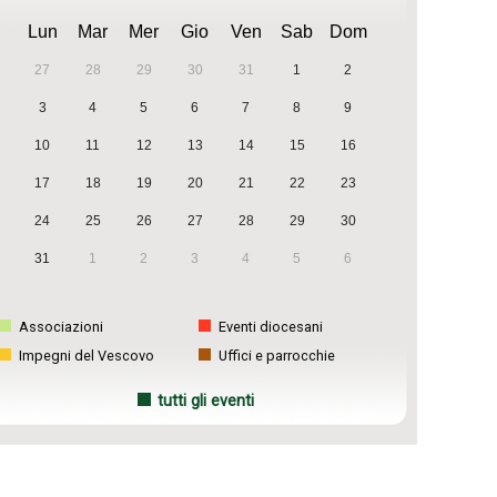
Lun
Mar
Mer
Gio
Ven
Sab
Dom
27
28
29
30
31
1
2
3
4
5
6
7
8
9
10
11
12
13
14
15
16
17
18
19
20
21
22
23
24
25
26
27
28
29
30
31
1
2
3
4
5
6
Associazioni
Eventi diocesani
Impegni del Vescovo
Uffici e parrocchie
tutti gli eventi