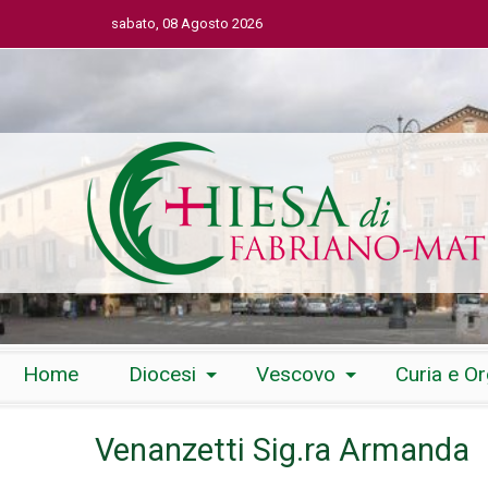
sabato, 08 Agosto 2026
Skip
Home
Diocesi
Vescovo
Curia e O
to
content
Venanzetti Sig.ra Armanda