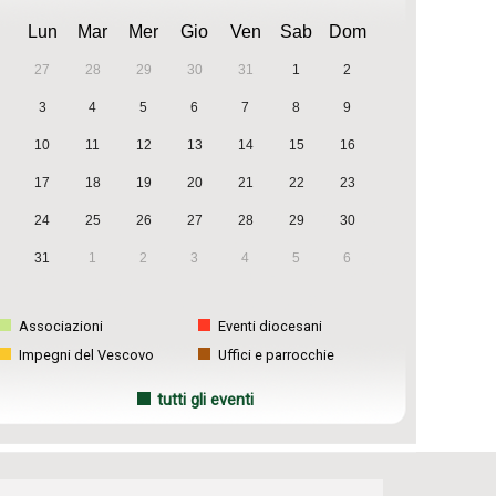
Lun
Mar
Mer
Gio
Ven
Sab
Dom
27
28
29
30
31
1
2
3
4
5
6
7
8
9
10
11
12
13
14
15
16
17
18
19
20
21
22
23
24
25
26
27
28
29
30
31
1
2
3
4
5
6
Associazioni
Eventi diocesani
Impegni del Vescovo
Uffici e parrocchie
tutti gli eventi