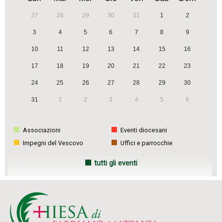
27
28
29
30
31
1
2
3
4
5
6
7
8
9
10
11
12
13
14
15
16
17
18
19
20
21
22
23
24
25
26
27
28
29
30
31
1
2
3
4
5
6
Associazioni
Eventi diocesani
Impegni del Vescovo
Uffici e parrocchie
tutti gli eventi