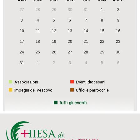
27
28
29
30
31
1
2
3
4
5
6
7
8
9
10
11
12
13
14
15
16
17
18
19
20
21
22
23
24
25
26
27
28
29
30
31
1
2
3
4
5
6
Associazioni
Eventi diocesani
Impegni del Vescovo
Uffici e parrocchie
tutti gli eventi