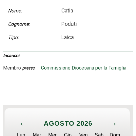
Catia
Nome:
Poduti
Cognome:
Laica
Tipo:
Incarichi
Membro
Commissione Diocesana per la Famiglia
presso
‹
AGOSTO 2026
›
Lun
Mar
Mer
Gio
Ven
Sab
Dom