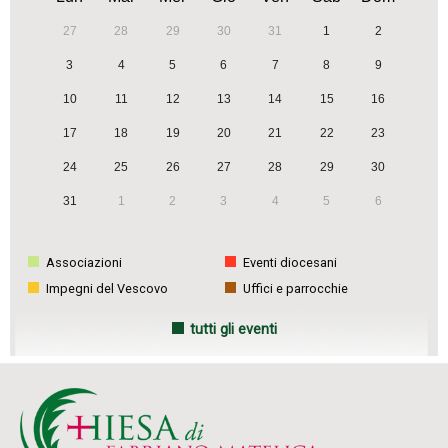
27
28
29
30
31
1
2
3
4
5
6
7
8
9
10
11
12
13
14
15
16
17
18
19
20
21
22
23
24
25
26
27
28
29
30
31
1
2
3
4
5
6
Associazioni
Eventi diocesani
Impegni del Vescovo
Uffici e parrocchie
tutti gli eventi