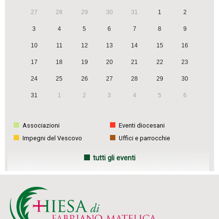
27
28
29
30
31
1
2
3
4
5
6
7
8
9
10
11
12
13
14
15
16
17
18
19
20
21
22
23
24
25
26
27
28
29
30
31
1
2
3
4
5
6
Associazioni
Eventi diocesani
Impegni del Vescovo
Uffici e parrocchie
tutti gli eventi