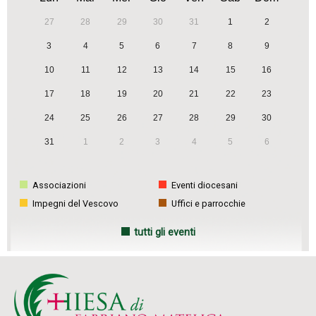
27
28
29
30
31
1
2
3
4
5
6
7
8
9
10
11
12
13
14
15
16
17
18
19
20
21
22
23
24
25
26
27
28
29
30
31
1
2
3
4
5
6
Associazioni
Eventi diocesani
Impegni del Vescovo
Uffici e parrocchie
tutti gli eventi