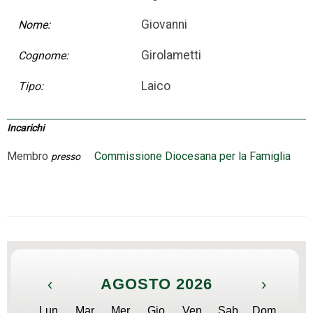
Giovanni
Nome:
Girolametti
Cognome:
Laico
Tipo:
Incarichi
Membro
Commissione Diocesana per la Famiglia
presso
‹
AGOSTO 2026
›
Lun
Mar
Mer
Gio
Ven
Sab
Dom