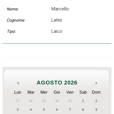
Marcello
Nome:
Latini
Cognome:
Laico
Tipo:
‹
AGOSTO 2026
›
Lun
Mar
Mer
Gio
Ven
Sab
Dom
27
28
29
30
31
1
2
3
4
5
6
7
8
9