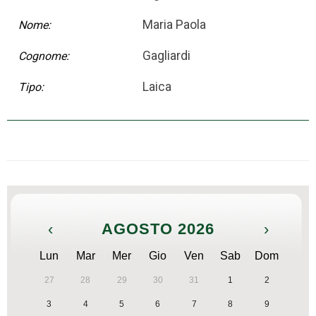
Maria Paola
Nome:
Gagliardi
Cognome:
Laica
Tipo:
‹
AGOSTO 2026
›
Lun
Mar
Mer
Gio
Ven
Sab
Dom
27
28
29
30
31
1
2
3
4
5
6
7
8
9