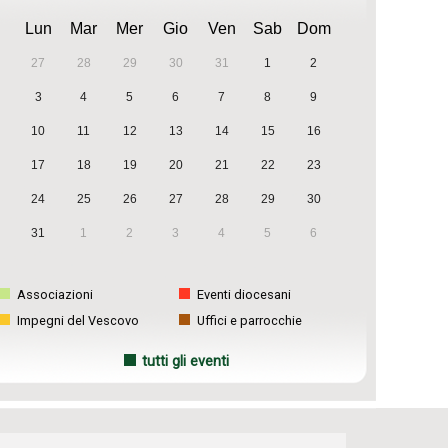
Lun
Mar
Mer
Gio
Ven
Sab
Dom
27
28
29
30
31
1
2
3
4
5
6
7
8
9
10
11
12
13
14
15
16
17
18
19
20
21
22
23
24
25
26
27
28
29
30
31
1
2
3
4
5
6
Associazioni
Eventi diocesani
Impegni del Vescovo
Uffici e parrocchie
tutti gli eventi