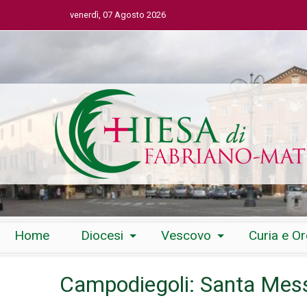
venerdì, 07 Agosto 2026
Skip
Home
Diocesi
Vescovo
Curia e O
to
content
Campodiegoli: Santa Mess