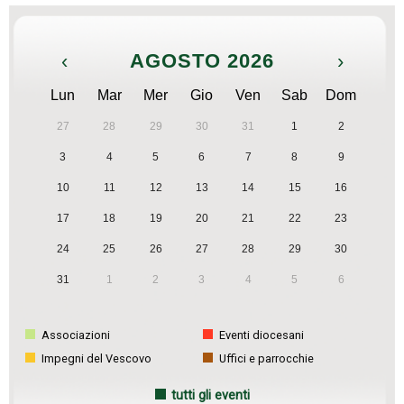
‹
AGOSTO 2026
›
Lun
Mar
Mer
Gio
Ven
Sab
Dom
27
28
29
30
31
1
2
3
4
5
6
7
8
9
10
11
12
13
14
15
16
17
18
19
20
21
22
23
24
25
26
27
28
29
30
31
1
2
3
4
5
6
Associazioni
Eventi diocesani
Impegni del Vescovo
Uffici e parrocchie
tutti gli eventi