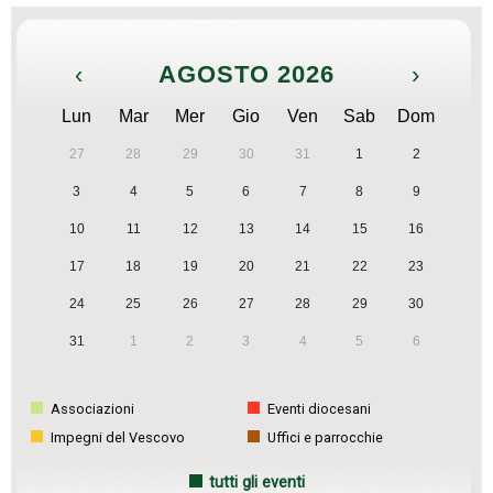
‹
AGOSTO 2026
›
Lun
Mar
Mer
Gio
Ven
Sab
Dom
27
28
29
30
31
1
2
3
4
5
6
7
8
9
10
11
12
13
14
15
16
17
18
19
20
21
22
23
24
25
26
27
28
29
30
31
1
2
3
4
5
6
Associazioni
Eventi diocesani
Impegni del Vescovo
Uffici e parrocchie
tutti gli eventi