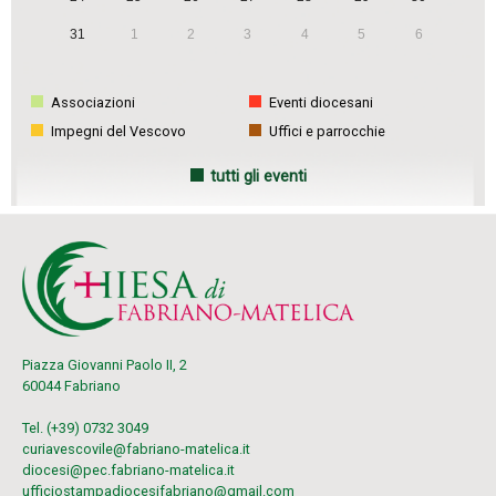
31
1
2
3
4
5
6
Associazioni
Eventi diocesani
Impegni del Vescovo
Uffici e parrocchie
tutti gli eventi
Piazza Giovanni Paolo II, 2
60044 Fabriano
Tel. (+39) 0732 3049
curiavescovile@fabriano-matelica.it
diocesi@pec.fabriano-matelica.it
ufficiostampadiocesifabriano@gmail.com