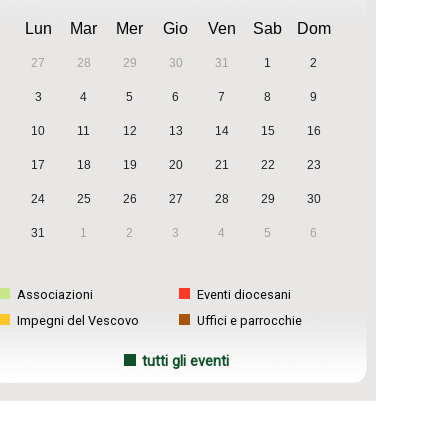
Lun
Mar
Mer
Gio
Ven
Sab
Dom
27
28
29
30
31
1
2
3
4
5
6
7
8
9
10
11
12
13
14
15
16
17
18
19
20
21
22
23
24
25
26
27
28
29
30
31
1
2
3
4
5
6
Associazioni
Eventi diocesani
Impegni del Vescovo
Uffici e parrocchie
tutti gli eventi