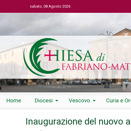
sabato, 08 Agosto 2026
Skip
Home
Diocesi
Vescovo
Curia e O
to
content
Inaugurazione del nuovo a