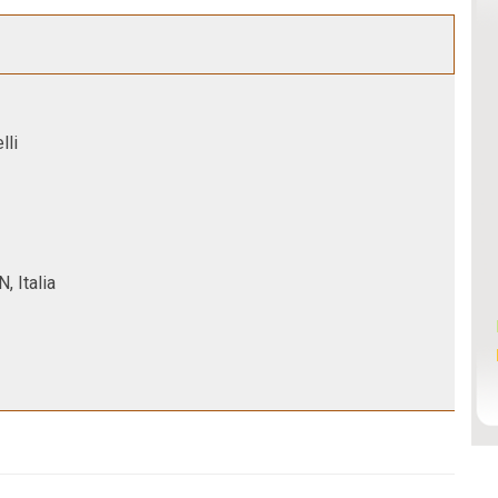
lli
, Italia