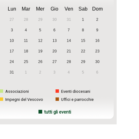
Lun
Mar
Mer
Gio
Ven
Sab
Dom
27
28
29
30
31
1
2
3
4
5
6
7
8
9
10
11
12
13
14
15
16
17
18
19
20
21
22
23
24
25
26
27
28
29
30
31
1
2
3
4
5
6
Associazioni
Eventi diocesani
Impegni del Vescovo
Uffici e parrocchie
tutti gli eventi