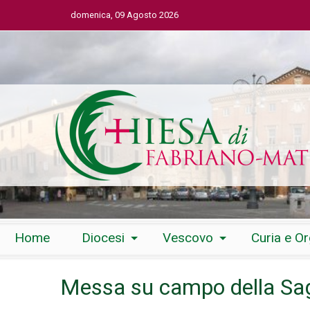
domenica, 09 Agosto 2026
Skip
Home
Diocesi
Vescovo
Curia e O
to
content
Messa su campo della Sa