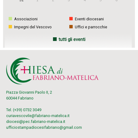
31
1
2
3
4
5
6
Associazioni
Eventi diocesani
Impegni del Vescovo
Uffici e parrocchie
tutti gli eventi
Piazza Giovanni Paolo II, 2
60044 Fabriano
Tel. (+39) 0732 3049
curiavescovile@fabriano-matelica.it
diocesi@pec.fabriano-matelica.it
ufficiostampadiocesifabriano@gmail.com