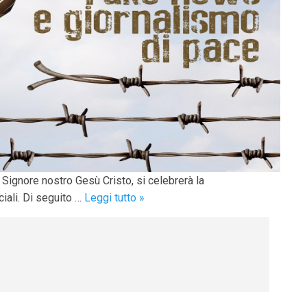
Signore nostro Gesù Cristo, si celebrerà la
13
iali. Di seguito …
Leggi tutto
»
maggio:
Giornata
Mondiale
delle
comunicazioni
sociali