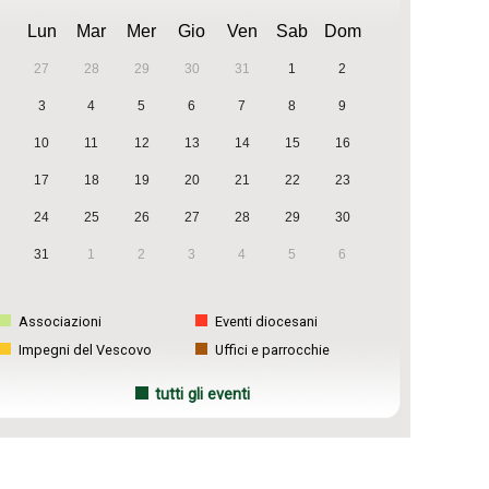
Lun
Mar
Mer
Gio
Ven
Sab
Dom
27
28
29
30
31
1
2
3
4
5
6
7
8
9
10
11
12
13
14
15
16
17
18
19
20
21
22
23
24
25
26
27
28
29
30
31
1
2
3
4
5
6
Associazioni
Eventi diocesani
Impegni del Vescovo
Uffici e parrocchie
tutti gli eventi