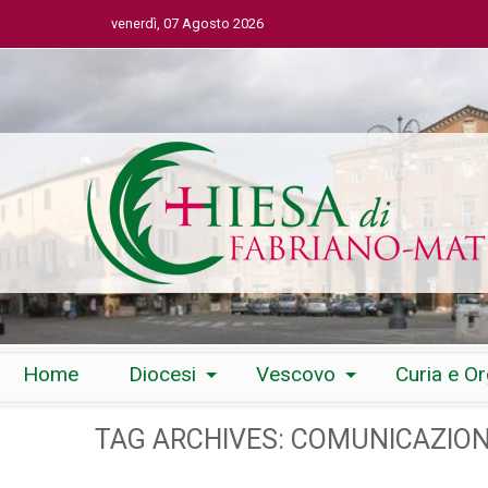
venerdì, 07 Agosto 2026
Skip
Home
Diocesi
Vescovo
Curia e O
to
content
TAG ARCHIVES:
COMUNICAZIO