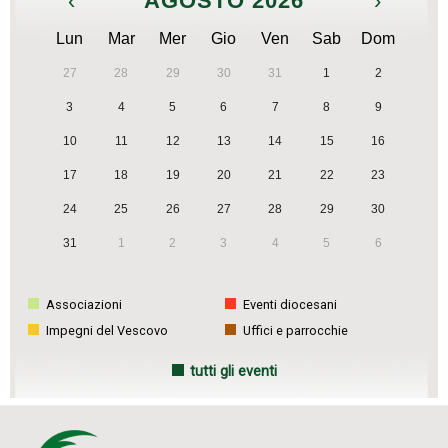
‹
AGOSTO 2026
›
t
N
Lun
Mar
Mer
Gio
Ven
Sab
Dom
a
27
28
29
30
31
1
2
v
3
4
5
6
7
8
9
i
g
10
11
12
13
14
15
16
a
17
18
19
20
21
22
23
t
24
25
26
27
28
29
30
i
31
1
2
3
4
5
6
o
n
Associazioni
Eventi diocesani
Impegni del Vescovo
Uffici e parrocchie
tutti gli eventi