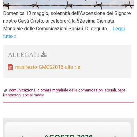
Domenica 13 maggio, solennità dell’Ascensione del Signore
nostro Gesù Cristo, si celebrerà la 52esima Giornata
Mondiale delle Comunicazioni Sociali. Di seguito …
Leggi
13
tutto
»
maggio:
Giornata
Mondiale
delle
manifesto-GMCS2018-alta-ris
comunicazioni
sociali
2018
comunicazione
,
giornata mondiale delle comunicazioni sociali
,
papa
francesco
,
social media
P
o
s