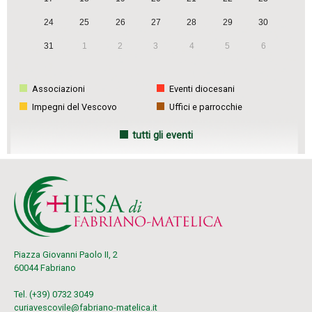
t
24
25
26
27
28
29
30
i
31
1
2
3
4
5
6
o
n
Associazioni
Eventi diocesani
Impegni del Vescovo
Uffici e parrocchie
tutti gli eventi
Piazza Giovanni Paolo II, 2
60044 Fabriano
Tel. (+39) 0732 3049
curiavescovile@fabriano-matelica.it