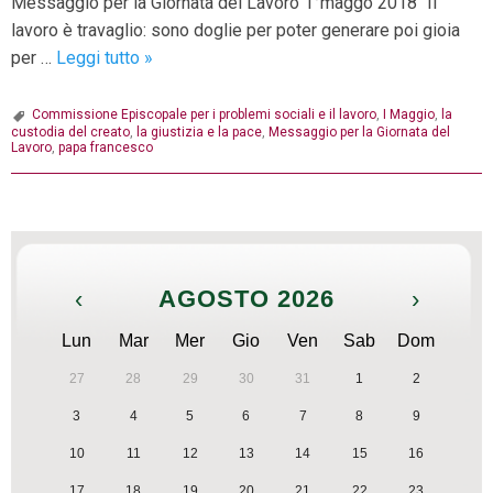
Messaggio per la Giornata del Lavoro 1°maggo 2018 “Il
lavoro è travaglio: sono doglie per poter generare poi gioia
I
per …
Leggi tutto
»
MAGGIO
2018:
Commissione Episcopale per i problemi sociali e il lavoro
,
I Maggio
,
la
custodia del creato
,
la giustizia e la pace
,
Messaggio per la Giornata del
Messaggio
Lavoro
,
papa francesco
per
la
P
Giornata
o
del
s
Lavoro
‹
AGOSTO 2026
›
t
N
Lun
Mar
Mer
Gio
Ven
Sab
Dom
a
27
28
29
30
31
1
2
v
3
4
5
6
7
8
9
i
g
10
11
12
13
14
15
16
a
17
18
19
20
21
22
23