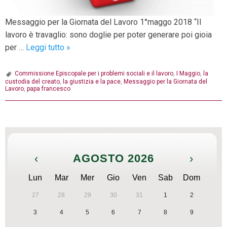
Messaggio per la Giornata del Lavoro 1°maggo 2018 “Il
lavoro è travaglio: sono doglie per poter generare poi gioia
I
per …
Leggi tutto
»
MAGGIO
2018:
Commissione Episcopale per i problemi sociali e il lavoro
,
I Maggio
,
la
custodia del creato
,
la giustizia e la pace
,
Messaggio per la Giornata del
Messaggio
Lavoro
,
papa francesco
per
la
P
Giornata
o
del
s
Lavoro
‹
AGOSTO 2026
›
t
N
Lun
Mar
Mer
Gio
Ven
Sab
Dom
a
27
28
29
30
31
1
2
v
3
4
5
6
7
8
9
i