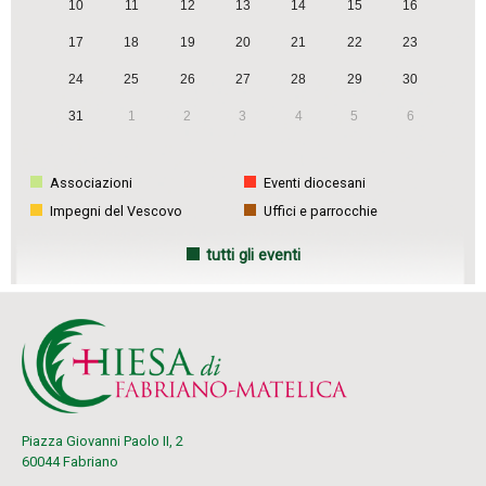
g
10
11
12
13
14
15
16
a
17
18
19
20
21
22
23
t
24
25
26
27
28
29
30
i
31
1
2
3
4
5
6
o
n
Associazioni
Eventi diocesani
Impegni del Vescovo
Uffici e parrocchie
tutti gli eventi
Piazza Giovanni Paolo II, 2
60044 Fabriano