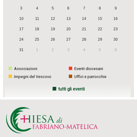
v
3
4
5
6
7
8
9
i
g
10
11
12
13
14
15
16
a
17
18
19
20
21
22
23
t
24
25
26
27
28
29
30
i
31
1
2
3
4
5
6
o
n
Associazioni
Eventi diocesani
Impegni del Vescovo
Uffici e parrocchie
tutti gli eventi