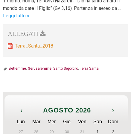
1 giorno: Roma/Tel Aviv/Nazareth. “Dio ha tanto amato il
mondo da dare il Figlio” (Gv 3,16). Partenza in aereo da …
Pellegrinaggio
Leggi tutto
»
in
Terra
Santa:
27
Terra_Santa_2018
Agosto-
3
Settembre
Betlemme
,
Gerusalemme
,
Santo Sepolcro
,
Terra Santa
2018
P
o
s
‹
AGOSTO 2026
›
t
N
Lun
Mar
Mer
Gio
Ven
Sab
Dom
a
27
28
29
30
31
1
2