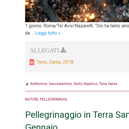
1 giorno: Roma/Tel Aviv/Nazareth. “Dio ha tanto amat
Pellegrinaggio
da …
Leggi tutto
»
in
Terra
Santa:
27
Terra_Santa_2018
Agosto-
3
Settembre
Betlemme
,
Gerusalemme
,
Santo Sepolcro
,
Terra Santa
2018
NOTIZIE
,
PELLEGRINAGGI
Pellegrinaggio in Terra Sa
Gennaio