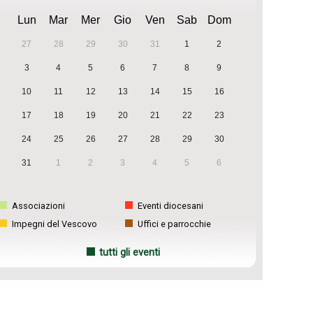
Lun
Mar
Mer
Gio
Ven
Sab
Dom
27
28
29
30
31
1
2
3
4
5
6
7
8
9
10
11
12
13
14
15
16
17
18
19
20
21
22
23
24
25
26
27
28
29
30
31
1
2
3
4
5
6
Associazioni
Eventi diocesani
Impegni del Vescovo
Uffici e parrocchie
tutti gli eventi