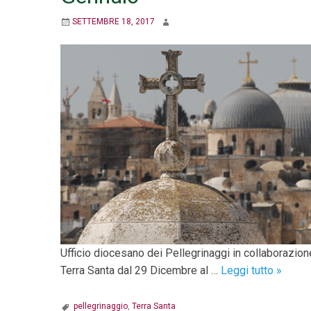
SETTEMBRE 18, 2017
Ufficio diocesano dei Pellegrinaggi in collaborazion
Pellegr
Terra Santa dal 29 Dicembre al …
Leggi tutto
»
in
Terra
pellegrinaggio
,
Terra Santa