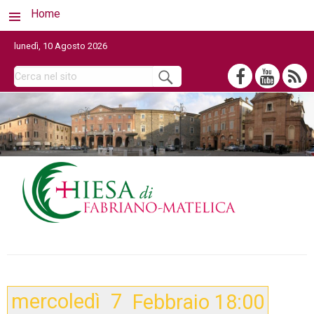
Home
lunedì, 10 Agosto 2026
mercoledì
7
Febbraio
18:00