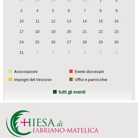
27
28
29
30
31
1
2
3
4
5
6
7
8
9
10
11
12
13
14
15
16
17
18
19
20
21
22
23
24
25
26
27
28
29
30
31
1
2
3
4
5
6
Associazioni
Eventi diocesani
Impegni del Vescovo
Uffici e parrocchie
tutti gli eventi